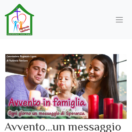
Salta
al
contenuto
principale
Avvento...un messaggio