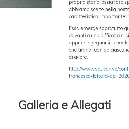
propria storia, ossia fare 
abbiamo scelto nella nostr
caratteristica importante:il
Esso emerge sopratutto quan
davanti a una difficoltà c
oppure ingegnarsi in qualch
che tirano fuori da ciasc
di avere.
http://www.vatican.va/con
francesco-lettera-ap_202
Galleria e Allegati