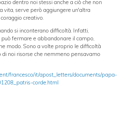
spazio dentro noi stessi anche a ciò che non
a vita, serve però aggiungere un'altra
 coraggio creativo.
do si inconterano difficoltà. Infatti,
i si può fermare e abbandonare il campo,
e modo. Sono a volte proprio le difficoltà
uno di noi risorse che nemmeno pensavamo
tent/francesco/it/apost_letters/documents/papa-
01208_patris-corde.html