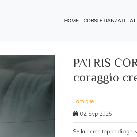
Salta
al
Navigazione princi
contenuto
HOME
CORSI FIDANZATI
ATT
principale
PATRIS COR
coraggio cr
Famiglie
02, Sep 2025
Se la prima tappa di ogni v