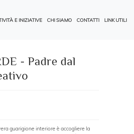
pale
IVITÀ E INIZIATIVE
CHI SIAMO
CONTATTI
LINK UTILI
DE - Padre dal
eativo
era guarigione interiore è accogliere la